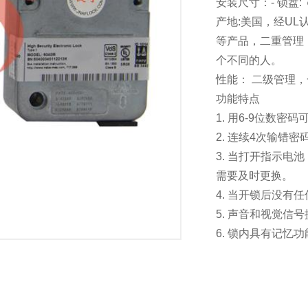
安装尺寸：- 锁盘: ￠
产地:美国，经U
等产品，二重管理
个不同的人。
性能： 二级管理
功能特点
1. 用6-9位数
2. 连续4次输错
3. 当打开指示电
需要及时更换。
4. 当开锁后没有
5. 声音和视觉信
6. 锁内具有记