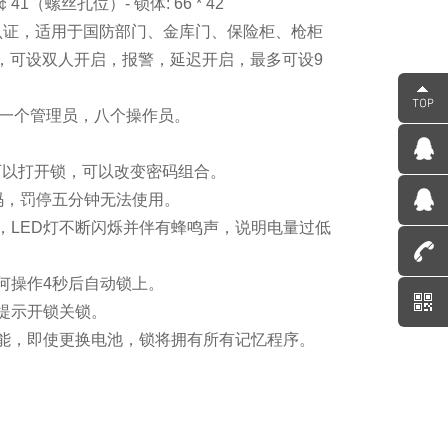
41（螺丝孔位）- 锁体: 66 * 42
L认证，适用于国防部门、金库门、保险柜、枪柜
，可设双人开启，报警，延迟开启，最多可设9
，一个管理员，八个操作员。
密码可以打开锁，可以改变密码组合。
密码，罚停五分钟无法使用。
池，LED灯不断闪烁并伴有蜂鸣声，说明电量过低
任何操作4秒后自动锁上。
号提示开锁关锁。
忆功能，即使更换电池，锁将拥有所有记忆程序。